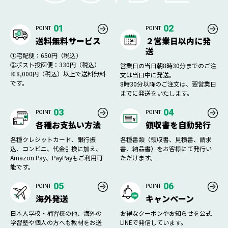
01
02
POINT
POINT
送料無料サービス
２営業日以内に発
送
①宅配便：650円（税込）
②ポスト投函便：330円（税込）
営業日の当日朝8時30分までのご注
※8,000円（税込）以上で送料無料
文は当日中に発送。
です。
8時30分以降のご注文は、翌営業日
までに発送をいたします。
03
04
POINT
POINT
各種お支払い方法
領収書を自動発行
各種クレジットカード、銀行振
各種書類（領収書、見積書、請求
込、コンビニ、代金引換に加え、
書、納品書）をお客様にて発行い
Amazon Pay、PayPayもご利用可
ただけます。
能です。
05
06
POINT
POINT
海外発送
キャンペーン
日本人学校・補習校の他、海外の
お得なクーポンやお知らせを公式
学習塾や個人の方へも教材をお送
LINEで発信しています。