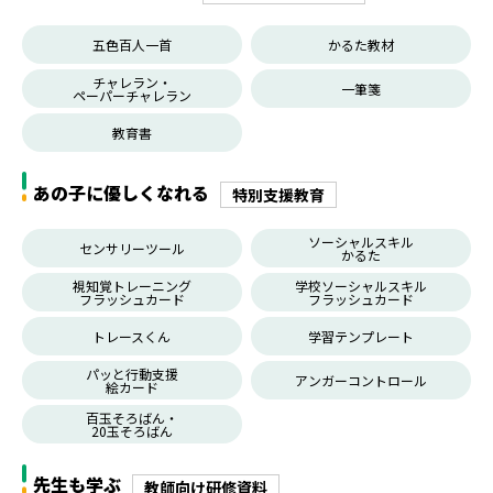
五色百人一首
かるた教材
チャレラン・
一筆箋
ペーパーチャレラン
教育書
あの子に優しくなれる
特別支援教育
ソーシャルスキル
センサリーツール
かるた
視知覚トレーニング
学校ソーシャルスキル
フラッシュカード
フラッシュカード
トレースくん
学習テンプレート
パッと行動支援
アンガーコントロール
絵カード
百玉そろばん・
20玉そろばん
先生も学ぶ
教師向け研修資料