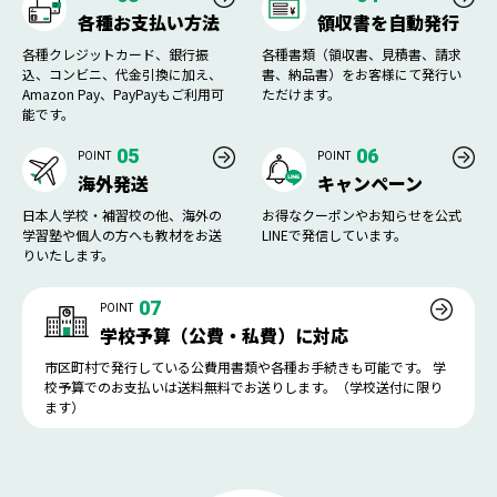
各種お支払い方法
領収書を自動発行
各種クレジットカード、銀行振
各種書類（領収書、見積書、請求
込、コンビニ、代金引換に加え、
書、納品書）をお客様にて発行い
Amazon Pay、PayPayもご利用可
ただけます。
能です。
05
06
POINT
POINT
海外発送
キャンペーン
日本人学校・補習校の他、海外の
お得なクーポンやお知らせを公式
学習塾や個人の方へも教材をお送
LINEで発信しています。
りいたします。
07
POINT
学校予算（公費・私費）に対応
市区町村で発行している公費用書類や各種お手続きも可能です。 学
校予算でのお支払いは送料無料でお送りします。（学校送付に限り
ます）