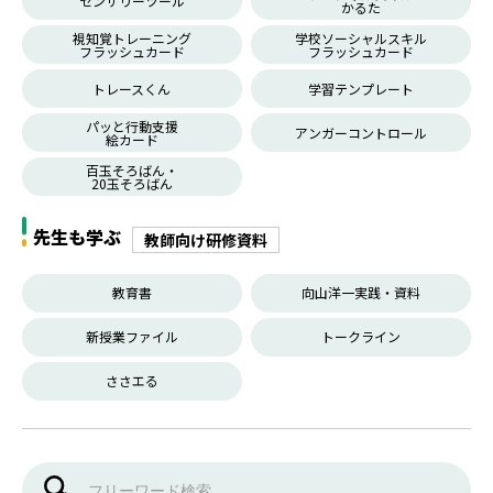
センサリーツール
かるた
視知覚トレーニング
学校ソーシャルスキル
フラッシュカード
フラッシュカード
トレースくん
学習テンプレート
パッと行動支援
アンガーコントロール
絵カード
百玉そろばん・
20玉そろばん
先生も学ぶ
教師向け研修資料
教育書
向山洋一実践・資料
新授業ファイル
トークライン
ささエる