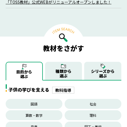
「TOSS教材」公式WEBがリニューアルオープンしました！
教材をさがす
種類から
シリーズから
目的から
選ぶ
選ぶ
選ぶ
子供の学びを支える
教科指導
国語
社会
算数・数学
理科
音楽
図工・美術