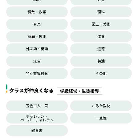
算数・数学
理科
音楽
図工・美術
家庭・技術
体育
外国語・英語
道徳
総合
特活
特別支援教育
その他
クラスが仲良くなる
学級経営・生徒指導
五色百人一首
かるた教材
チャレラン・
一筆箋
ペーパーチャレラン
教育書