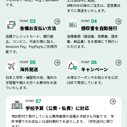
文は当日中に発送。
です。
8時30分以降のご注文は、翌営業日
までに発送をいたします。
03
04
POINT
POINT
各種お支払い方法
領収書を自動発行
各種クレジットカード、銀行振
各種書類（領収書、見積書、請求
込、コンビニ、代金引換に加え、
書、納品書）をお客様にて発行い
Amazon Pay、PayPayもご利用可
ただけます。
能です。
05
06
POINT
POINT
海外発送
キャンペーン
日本人学校・補習校の他、海外の
お得なクーポンやお知らせを公式
学習塾や個人の方へも教材をお送
LINEで発信しています。
りいたします。
07
POINT
学校予算（公費・私費）に対応
市区町村で発行している公費用書類や各種お手続きも可能です。 学
校予算でのお支払いは送料無料でお送りします。（学校送付に限り
ます）