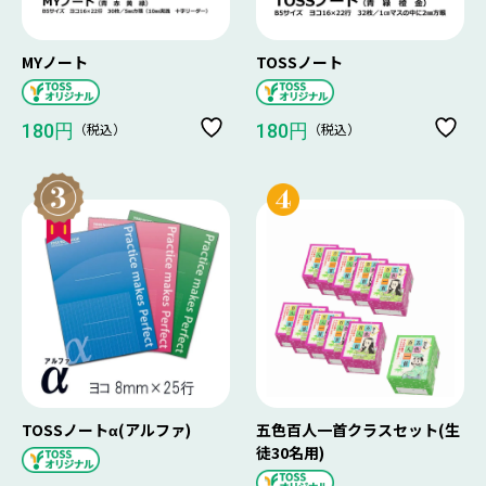
MYノート
TOSSノート
（税込）
（税込）
180円
180円
TOSSノートα(アルファ)
五色百人一首クラスセット(生
徒30名用)