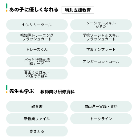
あの子に優しくなれる
特別支援教育
ソーシャルスキル
センサリーツール
かるた
視知覚トレーニング
学校ソーシャルスキル
フラッシュカード
フラッシュカード
トレースくん
学習テンプレート
パッと行動支援
アンガーコントロール
絵カード
百玉そろばん・
20玉そろばん
先生も学ぶ
教師向け研修資料
教育書
向山洋一実践・資料
新授業ファイル
トークライン
ささエる