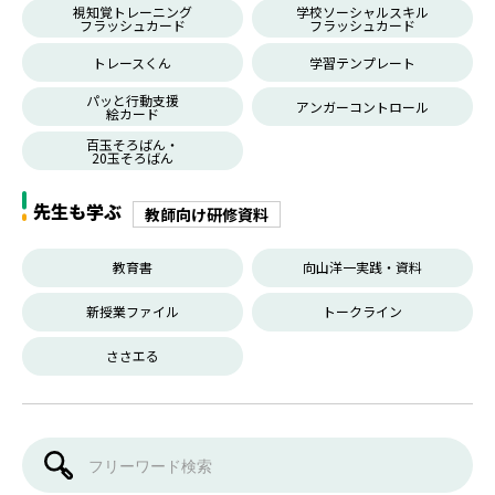
視知覚トレーニング
学校ソーシャルスキル
フラッシュカード
フラッシュカード
トレースくん
学習テンプレート
パッと行動支援
アンガーコントロール
絵カード
百玉そろばん・
20玉そろばん
先生も学ぶ
教師向け研修資料
教育書
向山洋一実践・資料
新授業ファイル
トークライン
ささエる