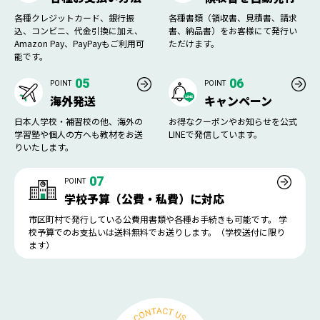
各種クレジットカード、銀行振
各種書類（領収書、見積書、請求
込、コンビニ、代金引換に加え、
書、納品書）をお客様にて発行い
Amazon Pay、PayPayもご利用可
ただけます。
能です。
05
06
POINT
POINT
海外発送
キャンペーン
日本人学校・補習校の他、海外の
お得なクーポンやお知らせを公式
学習塾や個人の方へも教材をお送
LINEで発信しています。
りいたします。
07
POINT
学校予算（公費・私費）に対応
市区町村で発行している公費用書類や各種お手続きも可能です。 学
校予算でのお支払いは送料無料でお送りします。（学校送付に限り
ます）