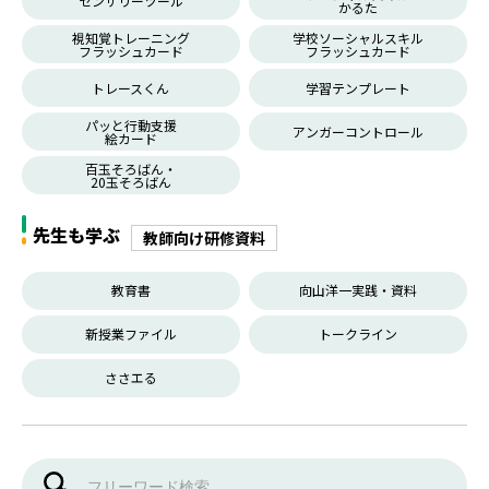
センサリーツール
かるた
視知覚トレーニング
学校ソーシャルスキル
フラッシュカード
フラッシュカード
トレースくん
学習テンプレート
パッと行動支援
アンガーコントロール
絵カード
百玉そろばん・
20玉そろばん
先生も学ぶ
教師向け研修資料
教育書
向山洋一実践・資料
新授業ファイル
トークライン
ささエる