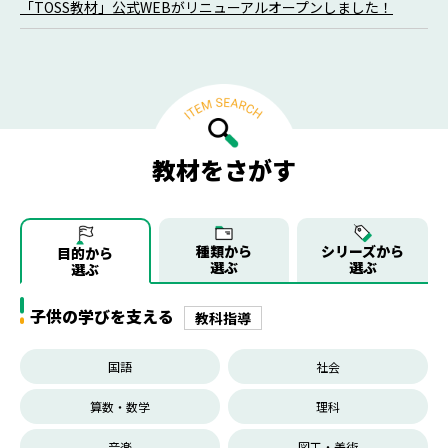
「TOSS教材」公式WEBがリニューアルオープンしました！
教材をさがす
種類から
シリーズから
目的から
選ぶ
選ぶ
選ぶ
子供の学びを支える
教科指導
国語
社会
算数・数学
理科
音楽
図工・美術