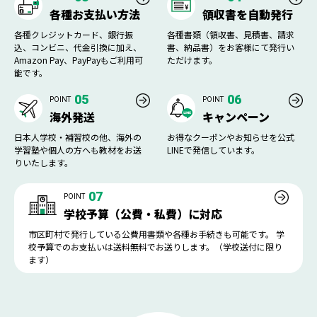
各種お支払い方法
領収書を自動発行
各種クレジットカード、銀行振
各種書類（領収書、見積書、請求
込、コンビニ、代金引換に加え、
書、納品書）をお客様にて発行い
Amazon Pay、PayPayもご利用可
ただけます。
能です。
05
06
POINT
POINT
海外発送
キャンペーン
日本人学校・補習校の他、海外の
お得なクーポンやお知らせを公式
学習塾や個人の方へも教材をお送
LINEで発信しています。
りいたします。
07
POINT
学校予算（公費・私費）に対応
市区町村で発行している公費用書類や各種お手続きも可能です。 学
校予算でのお支払いは送料無料でお送りします。（学校送付に限り
ます）