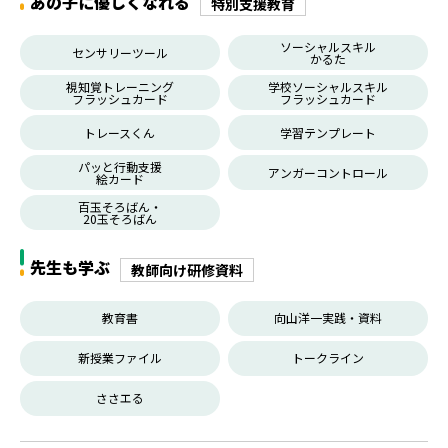
あの子に優しくなれる
特別支援教育
ソーシャルスキル
センサリーツール
かるた
視知覚トレーニング
学校ソーシャルスキル
フラッシュカード
フラッシュカード
トレースくん
学習テンプレート
パッと行動支援
アンガーコントロール
絵カード
百玉そろばん・
20玉そろばん
先生も学ぶ
教師向け研修資料
教育書
向山洋一実践・資料
新授業ファイル
トークライン
ささエる