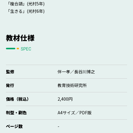
「複合語」(光村5年)
「生きる」(光村6年)
教材仕様
SPEC
監修
伴一孝／長谷川博之
発行
教育技術研究所
価格（税込）
2,400円
判型・刷色
A4サイズ／PDF版
ページ数
-