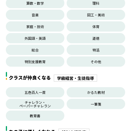
算数・数学
理科
音楽
図工・美術
家庭・技術
体育
外国語・英語
道徳
総合
特活
特別支援教育
その他
クラスが仲良くなる
学級経営・生徒指導
五色百人一首
かるた教材
チャレラン・
一筆箋
ペーパーチャレラン
教育書