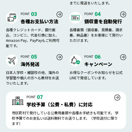
までに発送をいたします。
03
04
POINT
POINT
各種お支払い方法
領収書を自動発行
各種クレジットカード、銀行振
各種書類（領収書、見積書、請求
込、コンビニ、代金引換に加え、
書、納品書）をお客様にて発行い
Amazon Pay、PayPayもご利用可
ただけます。
能です。
05
06
POINT
POINT
海外発送
キャンペーン
日本人学校・補習校の他、海外の
お得なクーポンやお知らせを公式
学習塾や個人の方へも教材をお送
LINEで発信しています。
りいたします。
07
POINT
学校予算（公費・私費）に対応
市区町村で発行している公費用書類や各種お手続きも可能です。 学
校予算でのお支払いは送料無料でお送りします。（学校送付に限り
ます）