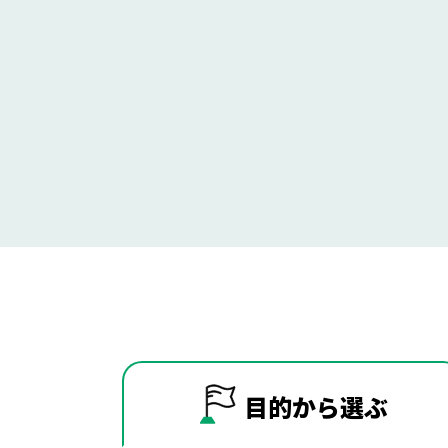
目的から
選ぶ