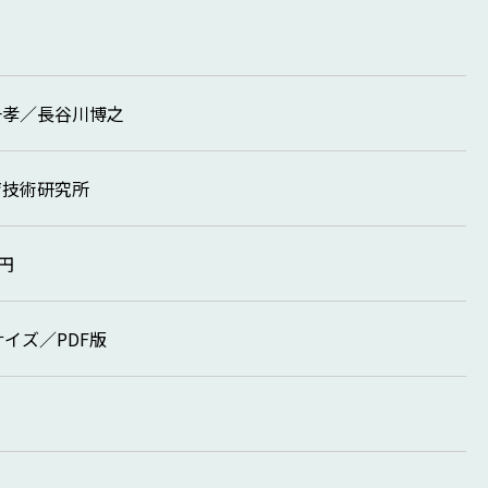
一孝／長谷川博之
育技術研究所
0円
サイズ／PDF版