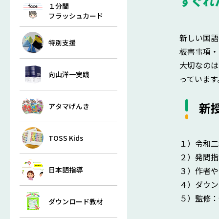
すぐれ
１分間
フラッシュカード
新しい国語
特別支援
板書事項・
大切なのは
向山洋一実践
っています
新
アタマげんき
TOSS Kids
１）令和二
２）発問指
日本語指導
３）作者や
４）ダウン
５）監修：
ダウンロード教材