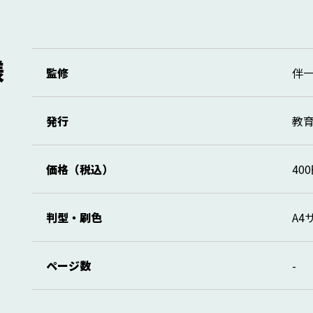
様
監修
伴
発行
教
価格（税込）
40
判型・刷色
A4
ページ数
-