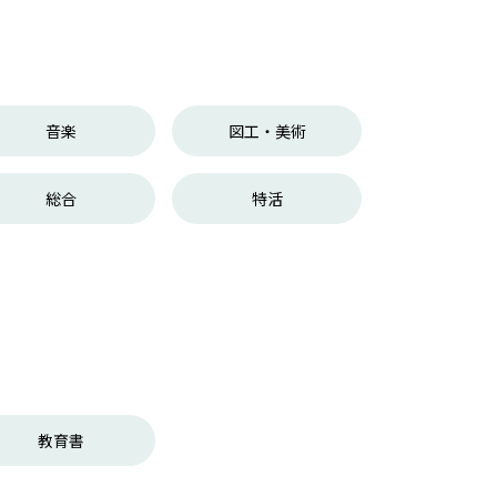
音楽
図工・美術
総合
特活
教育書