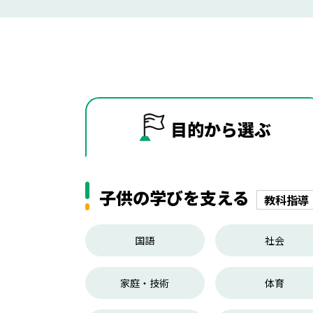
目的から
選ぶ
子供の学びを支える
教科指導
国語
社会
家庭・技術
体育