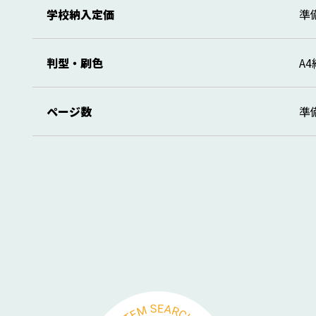
学校納入定価
準
判型・刷色
A
ページ数
準