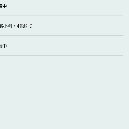
備中
4縮小判・4色刷り
備中