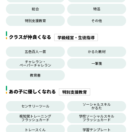
総合
特活
特別支援教育
その他
クラスが仲良くなる
学級経営・生徒指導
五色百人一首
かるた教材
チャレラン・
一筆箋
ペーパーチャレラン
教育書
あの子に優しくなれる
特別支援教育
ソーシャルスキル
センサリーツール
かるた
視知覚トレーニング
学校ソーシャルスキル
フラッシュカード
フラッシュカード
トレースくん
学習テンプレート