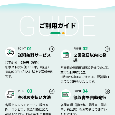
ご利用ガイド
01
02
POINT
POINT
送料無料サービス
２営業日以内に発
送
①宅配便：650円（税込）
②ポスト投函便：330円（税込）
営業日の当日朝8時30分までのご注
※8,000円（税込）以上で送料無料
文は当日中に発送。
です。
8時30分以降のご注文は、翌営業日
までに発送をいたします。
03
04
POINT
POINT
各種お支払い方法
領収書を自動発行
各種クレジットカード、銀行振
各種書類（領収書、見積書、請求
込、コンビニ、代金引換に加え、
書、納品書）をお客様にて発行い
Amazon Pay、PayPayもご利用可
ただけます。