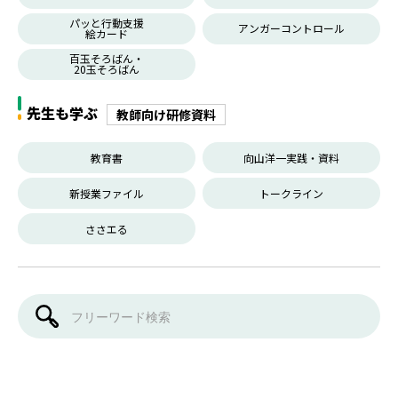
パッと行動支援
アンガーコントロール
絵カード
百玉そろばん・
20玉そろばん
先生も学ぶ
教師向け研修資料
教育書
向山洋一実践・資料
新授業ファイル
トークライン
ささエる