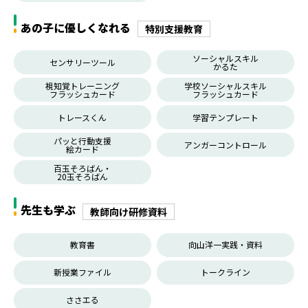
あの子に優しくなれる
特別支援教育
ソーシャルスキル
センサリーツール
かるた
視知覚トレーニング
学校ソーシャルスキル
フラッシュカード
フラッシュカード
トレースくん
学習テンプレート
パッと行動支援
アンガーコントロール
絵カード
百玉そろばん・
20玉そろばん
先生も学ぶ
教師向け研修資料
教育書
向山洋一実践・資料
新授業ファイル
トークライン
ささエる