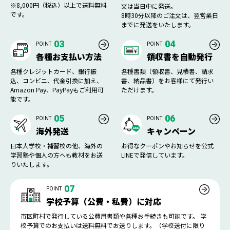
※8,000円（税込）以上で送料無料
文は当日中に発送。
です。
8時30分以降のご注文は、翌営業日
までに発送をいたします。
03
04
POINT
POINT
各種お支払い方法
領収書を自動発行
各種クレジットカード、銀行振
各種書類（領収書、見積書、請求
込、コンビニ、代金引換に加え、
書、納品書）をお客様にて発行い
Amazon Pay、PayPayもご利用可
ただけます。
能です。
05
06
POINT
POINT
海外発送
キャンペーン
日本人学校・補習校の他、海外の
お得なクーポンやお知らせを公式
学習塾や個人の方へも教材をお送
LINEで発信しています。
りいたします。
07
POINT
学校予算（公費・私費）に対応
市区町村で発行している公費用書類や各種お手続きも可能です。 学
校予算でのお支払いは送料無料でお送りします。（学校送付に限り