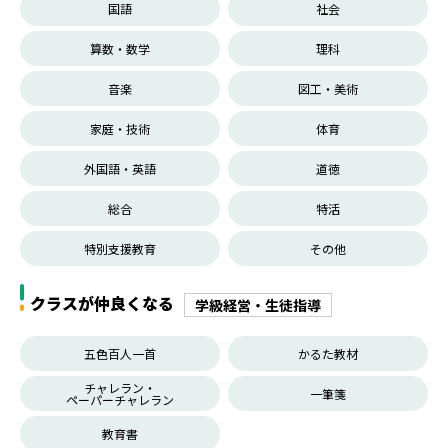
国語
社会
算数・数学
理科
音楽
図工・美術
家庭・技術
体育
外国語・英語
道徳
総合
特活
特別支援教育
その他
クラスが仲良くなる
学級経営・生徒指導
五色百人一首
かるた教材
チャレラン・
一筆箋
ペーパーチャレラン
教育書