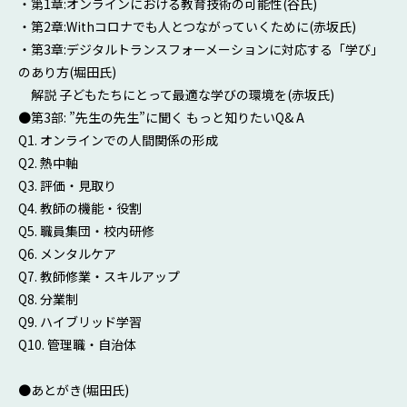
・第1章:オンラインにおける教育技術の可能性(谷氏)
・第2章:Withコロナでも人とつながっていくために(赤坂氏)
・第3章:デジタルトランスフォーメーションに対応する「学び」
のあり方(堀田氏)
解説 子どもたちにとって最適な学びの環境を(赤坂氏)
●第3部: ”先生の先生”に聞く もっと知りたいQ& A
Q1. オンラインでの人間関係の形成
Q2. 熱中軸
Q3. 評価・見取り
Q4. 教師の機能・役割
Q5. 職員集団・校内研修
Q6. メンタルケア
Q7. 教師修業・スキルアップ
Q8. 分業制
Q9. ハイブリッド学習
Q10. 管理職・自治体
●あとがき(堀田氏)