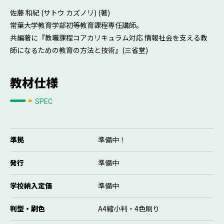
佐藤 和紀 (サトウ カズノリ) (著)
常葉大学教育学部初等教育課程専任講師。
共編著に『教職課程コアカリキュラム対応 情報社会を支える教
師になるための教育の方法と技術』(三省堂)
教材仕様
SPEC
準拠
準備中！
発行
準備中
学校納入定価
準備中
判型・刷色
A4縮小判・4色刷り