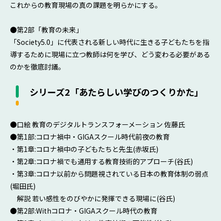
これからの教育現場の真の課題を明らかにする。
●第2部「教育の未来」
「Society5.0」に代表される新しい時代に生きる子どもたちを指
導するために現場に立つ教師は何を学び、どう変わる必要がある
のかを徹底討議。
シリーズ2「あたらしい学びのつくりかた」
●口絵 教育のデジタルトランスフォーメーション 佐藤氏
●第1部:コロナ禍中・GIGAスクール時代前夜の教育
・第1章:コロナ禍中の子どもたちと先生(赤坂氏)
・第2章:コロナ禍でも通用する教育技術的アプローチ(谷氏)
・第3章:コロナ以前から問題視されている日本の教育体制の弱点
(堀田氏)
解説 若い感性をのびやかに発揮できる現場に(谷氏)
●第2部:Withコロナ・GIGAスクール時代の教育