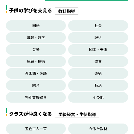
子供の学びを支える
教科指導
国語
社会
算数・数学
理科
音楽
図工・美術
家庭・技術
体育
外国語・英語
道徳
総合
特活
特別支援教育
その他
クラスが仲良くなる
学級経営・生徒指導
五色百人一首
かるた教材