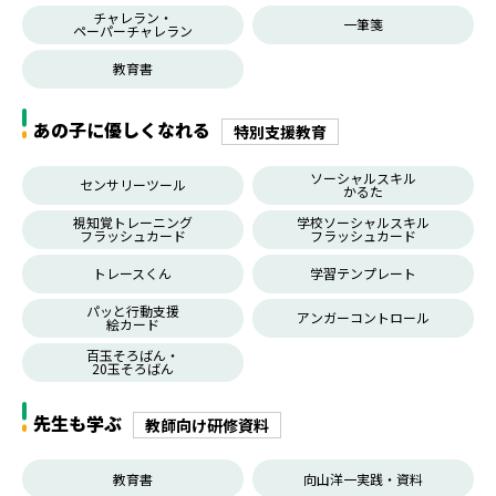
チャレラン・
一筆箋
ペーパーチャレラン
教育書
あの子に優しくなれる
特別支援教育
ソーシャルスキル
センサリーツール
かるた
視知覚トレーニング
学校ソーシャルスキル
フラッシュカード
フラッシュカード
トレースくん
学習テンプレート
パッと行動支援
アンガーコントロール
絵カード
百玉そろばん・
20玉そろばん
先生も学ぶ
教師向け研修資料
教育書
向山洋一実践・資料