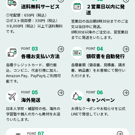
送料無料サービス
２営業日以内に発
送
①宅配便：650円（税込）
②ポスト投函便：330円（税込）
営業日の当日朝8時30分までのご注
※8,000円（税込）以上で送料無料
文は当日中に発送。
です。
8時30分以降のご注文は、翌営業日
までに発送をいたします。
03
04
POINT
POINT
各種お支払い方法
領収書を自動発行
各種クレジットカード、銀行振
各種書類（領収書、見積書、請求
込、コンビニ、代金引換に加え、
書、納品書）をお客様にて発行い
Amazon Pay、PayPayもご利用可
ただけます。
能です。
05
06
POINT
POINT
海外発送
キャンペーン
日本人学校・補習校の他、海外の
お得なクーポンやお知らせを公式
学習塾や個人の方へも教材をお送
LINEで発信しています。
りいたします。
07
POINT