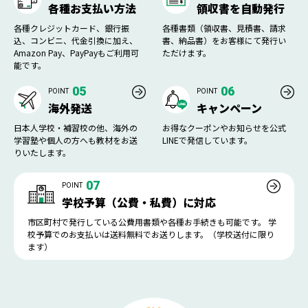
各種お支払い方法
領収書を自動発行
各種クレジットカード、銀行振
各種書類（領収書、見積書、請求
込、コンビニ、代金引換に加え、
書、納品書）をお客様にて発行い
Amazon Pay、PayPayもご利用可
ただけます。
能です。
05
06
POINT
POINT
海外発送
キャンペーン
日本人学校・補習校の他、海外の
お得なクーポンやお知らせを公式
学習塾や個人の方へも教材をお送
LINEで発信しています。
りいたします。
07
POINT
学校予算（公費・私費）に対応
市区町村で発行している公費用書類や各種お手続きも可能です。 学
校予算でのお支払いは送料無料でお送りします。（学校送付に限り
ます）