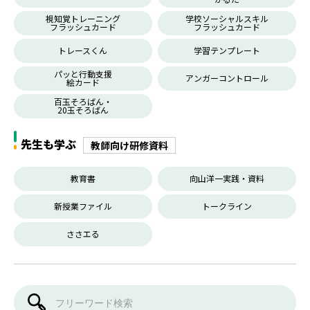
視知覚トレーニング
学校ソーシャルスキル
フラッシュカード
フラッシュカード
トレースくん
学習テンプレート
パッと行動支援
アンガーコントロール
絵カード
百玉そろばん・
20玉そろばん
先生も学ぶ
教師向け研修資料
教育書
向山洋一実践・資料
新授業ファイル
トークライン
ささエる