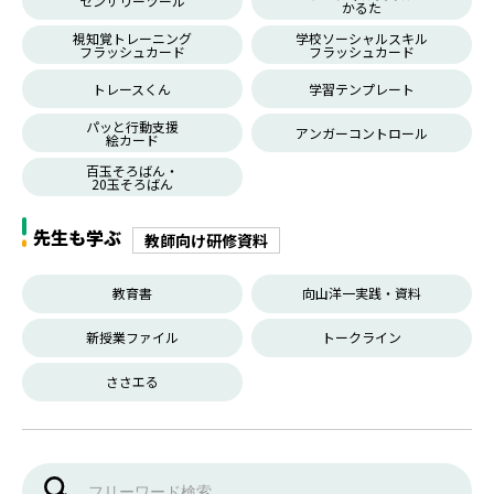
センサリーツール
かるた
視知覚トレーニング
学校ソーシャルスキル
フラッシュカード
フラッシュカード
トレースくん
学習テンプレート
パッと行動支援
アンガーコントロール
絵カード
百玉そろばん・
20玉そろばん
先生も学ぶ
教師向け研修資料
教育書
向山洋一実践・資料
新授業ファイル
トークライン
ささエる