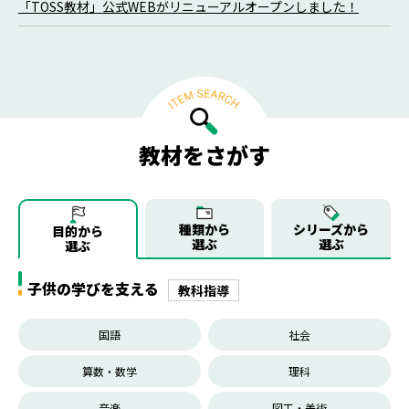
「TOSS教材」公式WEBがリニューアルオープンしました！
教材をさがす
種類から
シリーズから
目的から
選ぶ
選ぶ
選ぶ
子供の学びを支える
教科指導
国語
社会
算数・数学
理科
音楽
図工・美術