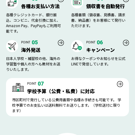
各種お支払い方法
領収書を自動発行
各種クレジットカード、銀行振
各種書類（領収書、見積書、請求
込、コンビニ、代金引換に加え、
書、納品書）をお客様にて発行い
Amazon Pay、PayPayもご利用可
ただけます。
能です。
05
06
POINT
POINT
海外発送
キャンペーン
日本人学校・補習校の他、海外の
お得なクーポンやお知らせを公式
学習塾や個人の方へも教材をお送
LINEで発信しています。
りいたします。
07
POINT
学校予算（公費・私費）に対応
市区町村で発行している公費用書類や各種お手続きも可能です。 学
校予算でのお支払いは送料無料でお送りします。（学校送付に限り
ます）