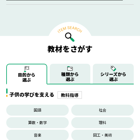
教材をさがす
種類から
シリーズから
目的から
選ぶ
選ぶ
選ぶ
子供の学びを支える
教科指導
国語
社会
算数・数学
理科
音楽
図工・美術