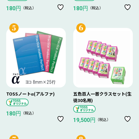
（税込）
（税込）
180円
180円
TOSSノートα(アルファ)
五色百人一首クラスセット(生
徒30名用)
（税込）
180円
（税込）
19,500円