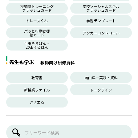
視知覚トレーニング
学校ソーシャルスキル
フラッシュカード
フラッシュカード
トレースくん
学習テンプレート
パッと行動支援
アンガーコントロール
絵カード
百玉そろばん・
20玉そろばん
先生も学ぶ
教師向け研修資料
教育書
向山洋一実践・資料
新授業ファイル
トークライン
ささエる