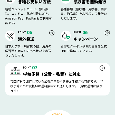
各種お支払い方法
領収書を自動発行
各種クレジットカード、銀行振
各種書類（領収書、見積書、請求
込、コンビニ、代金引換に加え、
書、納品書）をお客様にて発行い
Amazon Pay、PayPayもご利用可
ただけます。
能です。
05
06
POINT
POINT
海外発送
キャンペーン
日本人学校・補習校の他、海外の
お得なクーポンやお知らせを公式
学習塾や個人の方へも教材をお送
LINEで発信しています。
りいたします。
07
POINT
学校予算（公費・私費）に対応
市区町村で発行している公費用書類や各種お手続きも可能です。 学
校予算でのお支払いは送料無料でお送りします。（学校送付に限り
ます）