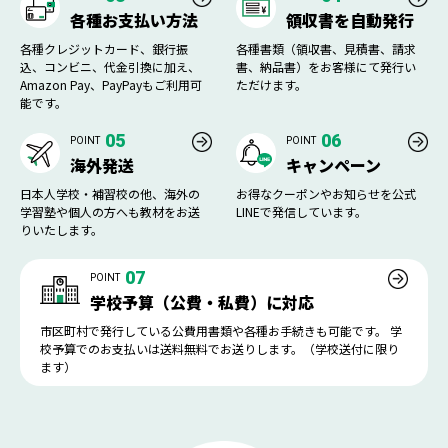
各種お支払い方法
領収書を自動発行
各種クレジットカード、銀行振
各種書類（領収書、見積書、請求
込、コンビニ、代金引換に加え、
書、納品書）をお客様にて発行い
Amazon Pay、PayPayもご利用可
ただけます。
能です。
05
06
POINT
POINT
海外発送
キャンペーン
日本人学校・補習校の他、海外の
お得なクーポンやお知らせを公式
学習塾や個人の方へも教材をお送
LINEで発信しています。
りいたします。
07
POINT
学校予算（公費・私費）に対応
市区町村で発行している公費用書類や各種お手続きも可能です。 学
校予算でのお支払いは送料無料でお送りします。（学校送付に限り
ます）