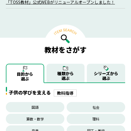
「TOSS教材」公式WEBがリニューアルオープンしました！
教材をさがす
種類から
シリーズから
目的から
選ぶ
選ぶ
選ぶ
子供の学びを支える
教科指導
国語
社会
算数・数学
理科
音楽
図工・美術