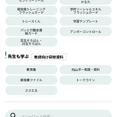
センサリーツール
かるた
視知覚トレーニング
学校ソーシャルスキル
フラッシュカード
フラッシュカード
トレースくん
学習テンプレート
パッと行動支援
アンガーコントロール
絵カード
百玉そろばん・
20玉そろばん
先生も学ぶ
教師向け研修資料
教育書
向山洋一実践・資料
新授業ファイル
トークライン
ささエる