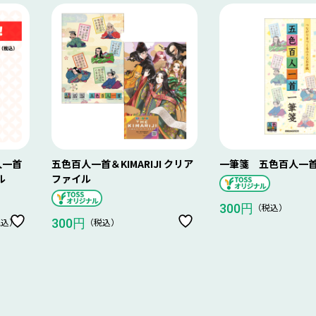
人一首
五色百人一首＆KIMARIJI クリア
一筆箋 五色百人一
ル
ファイル
（税込）
300円
税込）
（税込）
300円