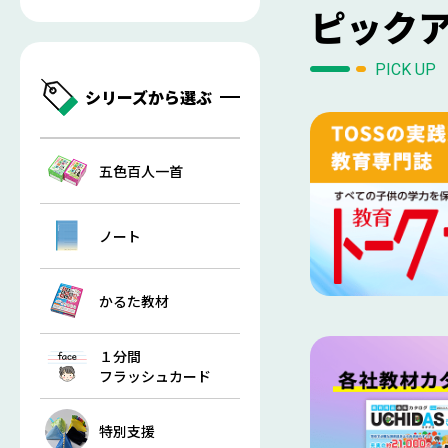
ピック
PICK UP
シリーズから選ぶ
五色百人一首
ノート
かるた教材
１分間
フラッシュカード
特別支援