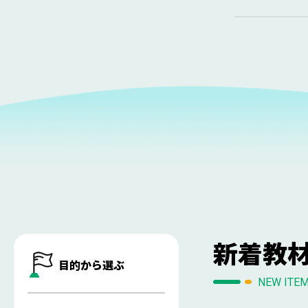
新着教
目的から選ぶ
NEW ITE